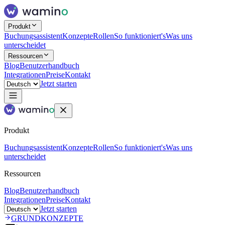
Produkt
Buchungsassistent
Konzepte
Rollen
So funktioniert's
Was uns
unterscheidet
Ressourcen
Blog
Benutzerhandbuch
Integrationen
Preise
Kontakt
Jetzt starten
Produkt
Buchungsassistent
Konzepte
Rollen
So funktioniert's
Was uns
unterscheidet
Ressourcen
Blog
Benutzerhandbuch
Integrationen
Preise
Kontakt
Jetzt starten
GRUNDKONZEPTE