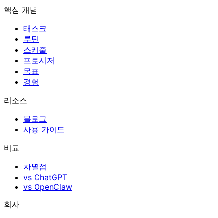
핵심 개념
태스크
루틴
스케줄
프로시저
목표
경험
리소스
블로그
사용 가이드
비교
차별점
vs ChatGPT
vs OpenClaw
회사