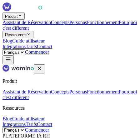
Produit
Assistant de Réservation
Concepts
Personas
Fonctionnement
Pourquoi
c'est different
Ressources
Blog
Guide utilisateur
Integrations
Tarifs
Contact
Commencer
Produit
Assistant de Réservation
Concepts
Personas
Fonctionnement
Pourquoi
c'est different
Ressources
Blog
Guide utilisateur
Integrations
Tarifs
Contact
Commencer
PLATEFORME IA RH