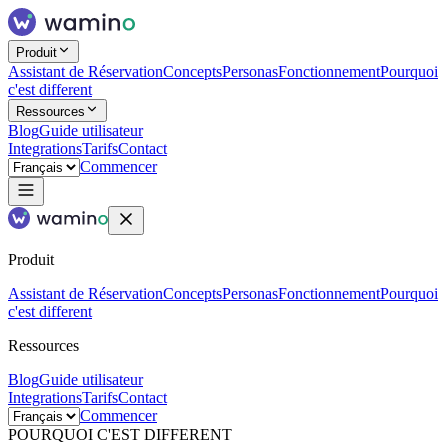
Produit
Assistant de Réservation
Concepts
Personas
Fonctionnement
Pourquoi
c'est different
Ressources
Blog
Guide utilisateur
Integrations
Tarifs
Contact
Commencer
Produit
Assistant de Réservation
Concepts
Personas
Fonctionnement
Pourquoi
c'est different
Ressources
Blog
Guide utilisateur
Integrations
Tarifs
Contact
Commencer
POURQUOI C'EST DIFFERENT