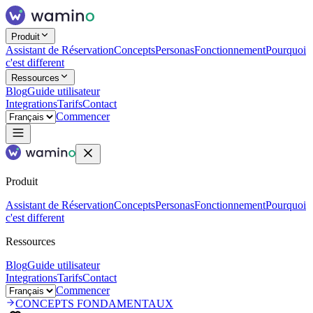
Produit
Assistant de Réservation
Concepts
Personas
Fonctionnement
Pourquoi
c'est different
Ressources
Blog
Guide utilisateur
Integrations
Tarifs
Contact
Commencer
Produit
Assistant de Réservation
Concepts
Personas
Fonctionnement
Pourquoi
c'est different
Ressources
Blog
Guide utilisateur
Integrations
Tarifs
Contact
Commencer
CONCEPTS FONDAMENTAUX