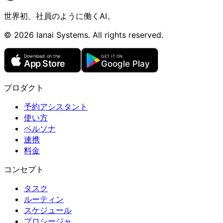
世界初、社員のように働くAI。
©
2026
Ianai Systems. All rights reserved.
プロダクト
予約アシスタント
使い方
ペルソナ
連携
料金
コンセプト
タスク
ルーティン
スケジュール
プロシージャ